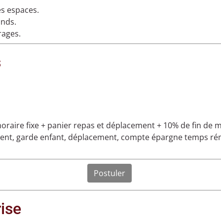
es espaces.
onds.
rages.
s
oraire fixe + panier repas et déplacement + 10% de fin de 
ement, garde enfant, déplacement, compte épargne temps ré
Postuler
rise