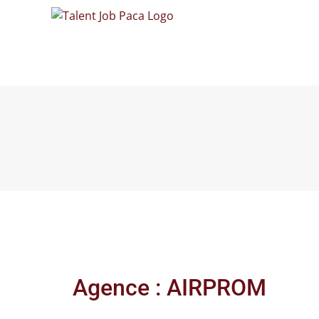
Passer
au
contenu
Agence :
AIRPROM